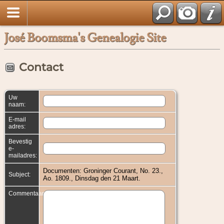
José Boomsma's Genealogie Site
Contact
Uw
naam:
E-mail
adres:
Bevestig
e-
mailadres:
Documenten: Groninger Courant, No. 23.,
Subject:
Ao. 1809., Dinsdag den 21 Maart.
Commentaar: