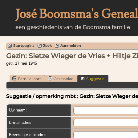
José Boomsma's Genealo
een geschiedenis van de Boomsma familie
Startpagina
Zoek
Aanmelden
Gezin: Sietze Wieger de Vries + Hiltje Zij
getr. 17 mei 1945
Familiekaart
Gezinsblad
Suggestie
Suggestie / opmerking mbt : Gezin: Sietze Wieger de Vr
Uw naam:
E-mail adres:
Bevestig e-mailadres: