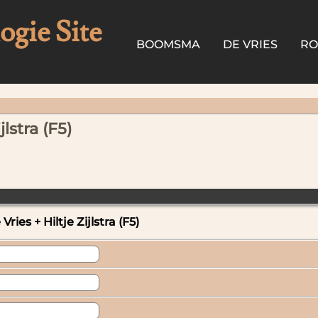
gie Site
BOOMSMA
DE VRIES
R
lstra (F5)
ies + Hiltje Zijlstra (F5)