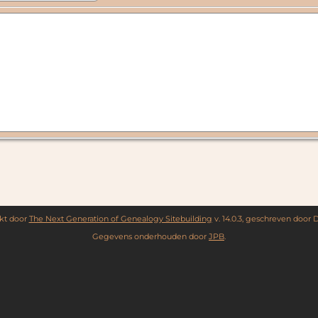
kt door
The Next Generation of Genealogy Sitebuilding
v. 14.0.3, geschreven door 
Gegevens onderhouden door
JPB
.