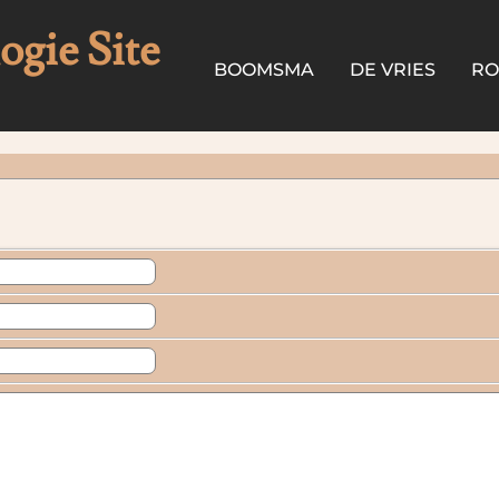
gie Site
BOOMSMA
DE VRIES
R