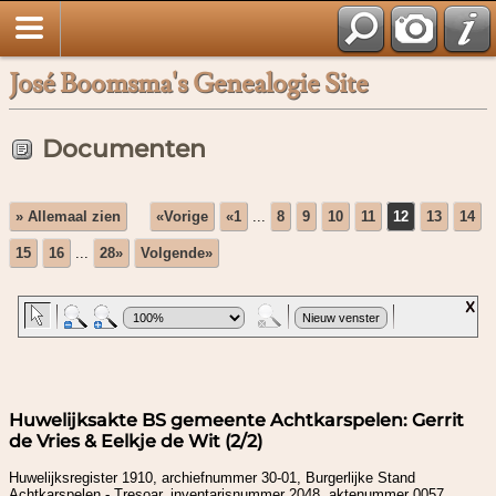
José Boomsma's Genealogie Site
Documenten
» Allemaal zien
«Vorige
«1
...
8
9
10
11
12
13
14
15
16
...
28»
Volgende»
Huwelijksakte BS gemeente Achtkarspelen: Gerrit
de Vries & Eelkje de Wit (2/2)
Huwelijksregister 1910, archiefnummer 30-01, Burgerlijke Stand
Achtkarspelen - Tresoar, inventarisnummer 2048, aktenummer 0057