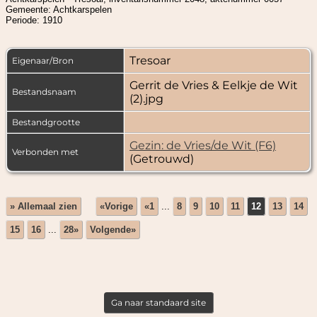
Gemeente: Achtkarspelen
Periode: 1910
Tresoar
Eigenaar/Bron
Gerrit de Vries & Eelkje de Wit
Bestandsnaam
(2).jpg
Bestandgrootte
Gezin: de Vries/de Wit (F6)
Verbonden met
(Getrouwd)
» Allemaal zien
«Vorige
«1
...
8
9
10
11
12
13
14
15
16
...
28»
Volgende»
Ga naar standaard site