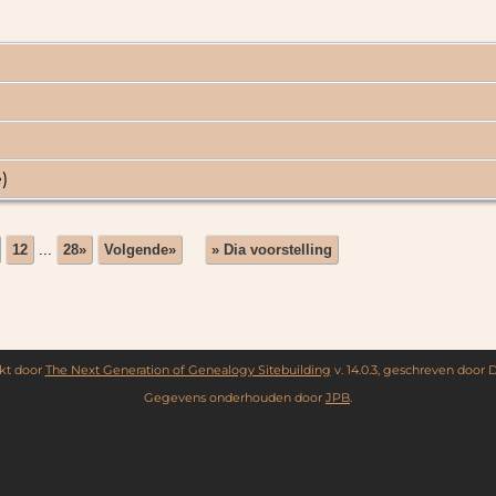
)
12
...
28»
Volgende»
» Dia voorstelling
kt door
The Next Generation of Genealogy Sitebuilding
v. 14.0.3, geschreven door 
Gegevens onderhouden door
JPB
.