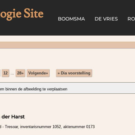
gie Site
BOOMSMA
DE VRIES
R
12
...
28»
Volgende»
» Dia voorstelling
 der Harst
nd - Tresoar, inventarisnummer 1052, aktenummer 0173