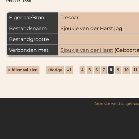
Periode: 1886
Eigenaar/Bron
Tresoar
Bestandsnaam
Sjoukje van der Harst.jpg
Bestandgrootte
Verbonden met
Sjoukje van der Harst
(Geboorte
» Allemaal zien
«Vorige
«1
...
4
5
6
7
8
9
10
11
Deze site werd aangemaa