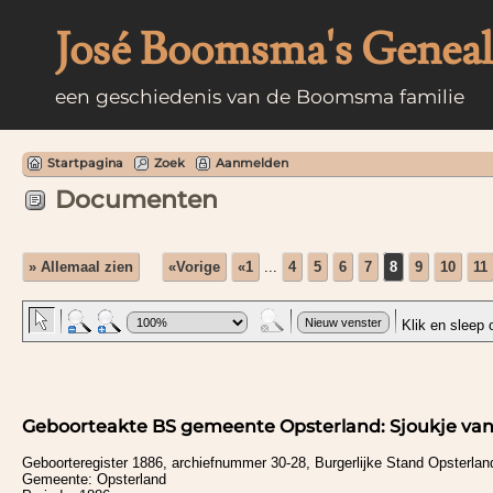
José Boomsma's Genealo
een geschiedenis van de Boomsma familie
Startpagina
Zoek
Aanmelden
Documenten
» Allemaal zien
«Vorige
«1
...
4
5
6
7
8
9
10
11
Geboorteakte BS gemeente Opsterland: Sjoukje van
Geboorteregister 1886, archiefnummer 30-28, Burgerlijke Stand Opsterla
Gemeente: Opsterland