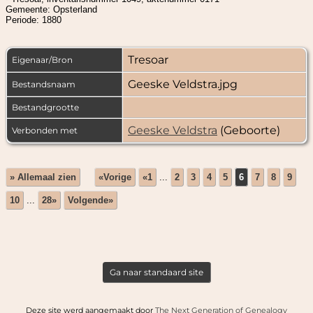
Gemeente: Opsterland
Periode: 1880
Tresoar
Eigenaar/Bron
Geeske Veldstra.jpg
Bestandsnaam
Bestandgrootte
Geeske Veldstra
(Geboorte)
Verbonden met
» Allemaal zien
«Vorige
«1
...
2
3
4
5
6
7
8
9
10
...
28»
Volgende»
Ga naar standaard site
Deze site werd aangemaakt door
The Next Generation of Genealogy