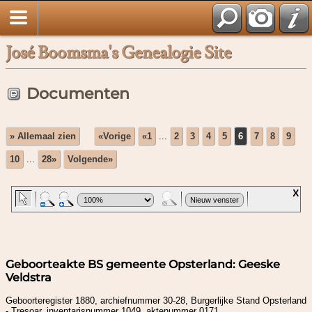
José Boomsma's Genealogie Site
Documenten
» Allemaal zien
«Vorige
«1
...
2
3
4
5
6
7
8
9
10
...
28»
Volgende»
Geboorteakte BS gemeente Opsterland: Geeske
Veldstra
Geboorteregister 1880, archiefnummer 30-28, Burgerlijke Stand Opsterland
- Tresoar, inventarisnummer 1049, aktenummer 0171