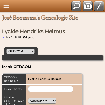
José Boomsma's Genealogie Site
Lyckle Hendriks Helmus
1777 - 1831 (54 jaar)
Maak GEDCOM
GEDCOM
Lyckle Hendriks Helmus
begint bij:
E-mail adres:
Maak een
GEDCOM met
zijn/haar: