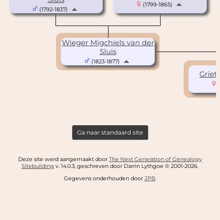
(1799-1865)
(1792-1837)
Wieger Migchiels van der
Sluis
(1823-1877)
Grietj
(
Ga naar standaard site
Deze site werd aangemaakt door
The Next Generation of Genealogy
Sitebuilding
v. 14.0.3, geschreven door Darrin Lythgoe © 2001-2026.
Gegevens onderhouden door
JPB
.